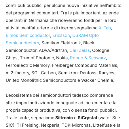
contributi pubblici per alcune nuove iniziative nell’ambito
dei programmi comunitari. Tra le più importanti aziende
operanti in Germania che riceveranno fondi per le loro
attività manifatturiere e di ricerca segnaliamo
X-Fab
,
Elmos Semiconductor
,
Ericsson
,
OSRAM Opto
Semiconductors
, Semikon Elektronik, Black
Semiconductor, ADVA/Adrtran,
Carl Zeiss
, Cologne
Chips, Trumpf Photonic, Nokia,
Rohde & Schwarz
,
Ferroelectric Memory, Freiberger Compound Materials,
mi2-factory, SGL Carbon, Semikron-Danfoss, Racyics,
United Monolithic Semiconductors e Wacker Chemie.
L’ecosistema dei semiconduttori tedesco comprende
altre importanti aziende impegnate ad incrementare la
propria capacità produttiva, con o senza fondi pubblici.
Tra le tante, segnaliamo
Siltronic
e
SiCrystal
(wafer Si e
SiC); TI Freising, Nexperia, TDK-Micronas, Littelfuse e la