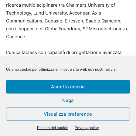
ricerca multidisciplinare tra Chalmers University of
Technology, Lund University, Acconeer, Axis
Communications, Codasip, Ericsson, Saab e Qamcom,
con il supporto di GlobalFoundries, STMicroelectronics e
Cadence.
L’unica fabless con capacità di progettazione avanzata
presente nella regione (e forse in Europa) è
Nordic
Semiconductor
, leader mondiale dei chip Bluetooth e nel
Usiamo cookie per ottimizzare il nostro sito web ed i nostri servizi.
mercato emergente dell’IoT cellulare. Tra le fabless, da
segnalare
Acconeer
con i suoi sensori radar a bassissimo
Accetta cookie
consumo e
Silicon Mobility
con i suoi semiconduttori e le
applicazioni software per un migliore controllo degli
Nega
elementi chiave dei gruppo propulsori dei veicoli elettrici.
Visualizza preference
Tutte queste società sono coinvolte nelle nuove iniziative
europee IPCEI ME/CT.
Politica dei cookie
Privacy policy