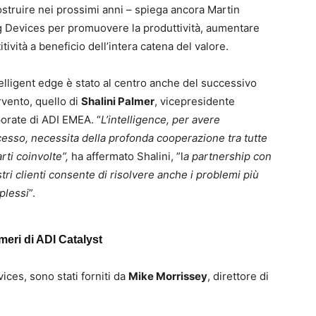
struire nei prossimi anni – spiega ancora Martin
og Devices per promuovere la produttività, aumentare
tività a beneficio dell’intera catena del valore.
telligent edge è stato al centro anche del successivo
rvento, quello di
Shalini Palmer
, vicepresidente
orate di ADI EMEA. “
L’intelligence, per avere
esso, necessita della profonda cooperazione tra tutte
arti coinvolte”,
ha affermato Shalini, ”l
a partnership con
stri clienti consente di risolvere anche i problemi più
plessi
”.
meri di ADI Catalyst
vices, sono stati forniti da
Mike Morrissey
, direttore di