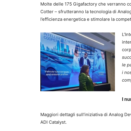
Molte delle 175 Gigafactory che verranno co
Cotter – sfrutteranno la tecnologia di Anal
l’efficienza energetica e stimolare la competi
L’In
inte
corp
succ
le p
i no
com
I nu
Maggiori dettagli sull’iniziativa di Analog De
ADI Catalyst.