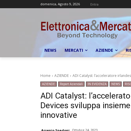
domenica, Agosto 9, 2026
Entra
NEWS
MERCATI
AZIENDE
RI
Home
AZIENDE
ADI Catalyst: l’acceleratore irlande
AZIENDE
Report Aziendali
IN EVIDENZA
NEWS
RIS
ADI Catalyst: l’accelerat
Devices sviluppa insieme a
innovative
Ottobre 24, 2023
Arsenio Spadoni