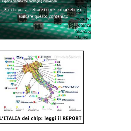
raddoppia
la densità
Fai clic per accettare i cookie marketing e
con i
abilitare questo contenuto
moduli di
potenza con
tecnologia
MagPack.