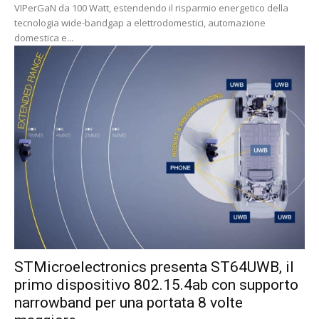
VIPerGaN da 100 Watt, estendendo il risparmio energetico della
tecnologia wide-bandgap a elettrodomestici, automazione
domestica e...
STMicroelectronics presenta ST64UWB, il
primo dispositivo 802.15.4ab con supporto
narrowband per una portata 8 volte