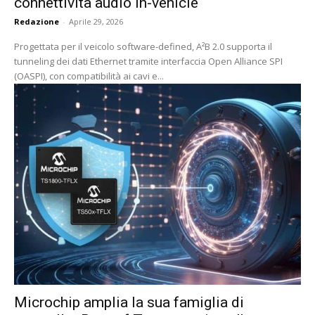
connettività audio in-vehicle
Redazione
-
Aprile 29, 2026
Progettata per il veicolo software-defined, A²B 2.0 supporta il
tunneling dei dati Ethernet tramite interfaccia Open Alliance SPI
(OASPI), con compatibilità ai cavi e...
Microchip amplia la sua famiglia di