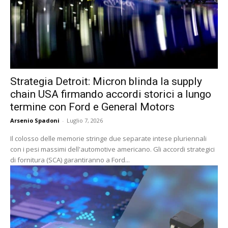
Strategia Detroit: Micron blinda la supply
chain USA firmando accordi storici a lungo
termine con Ford e General Motors
Arsenio Spadoni
-
Luglio 7, 2026
Il colosso delle memorie stringe due separate intese pluriennali
con i pesi massimi dell'automotive americano. Gli accordi strategici
di fornitura (SCA) garantiranno a Ford...