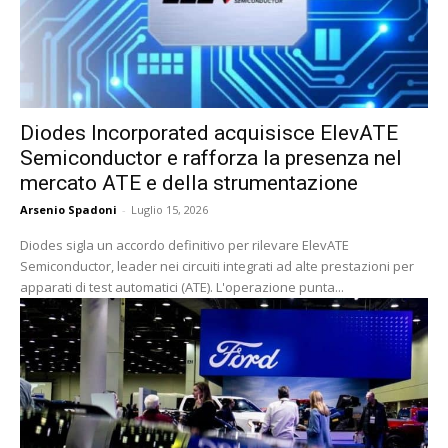
Diodes Incorporated acquisisce ElevATE
Semiconductor e rafforza la presenza nel
mercato ATE e della strumentazione
Arsenio Spadoni
-
Luglio 15, 2026
Diodes sigla un accordo definitivo per rilevare ElevATE
Semiconductor, leader nei circuiti integrati ad alte prestazioni per
apparati di test automatici (ATE). L'operazione punta...