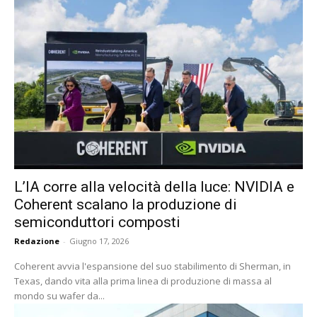
L’IA corre alla velocità della luce: NVIDIA e
Coherent scalano la produzione di
semiconduttori composti
Redazione
-
Giugno 17, 2026
Coherent avvia l'espansione del suo stabilimento di Sherman, in
Texas, dando vita alla prima linea di produzione di massa al
mondo su wafer da...