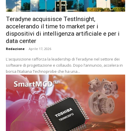
Teradyne acquisisce TestInsight,
accelerando il time to market per i
dispositivi di intelligenza artificiale e per i
data center
Redazione
-
Aprile 17, 2026
L'acquisizione rafforza la leadership di Teradyne nel settore dei
software di progettazione e collaudo. Dopo l’annuncio, accelera in
borsa l’italiana Technoprobe che ha una...