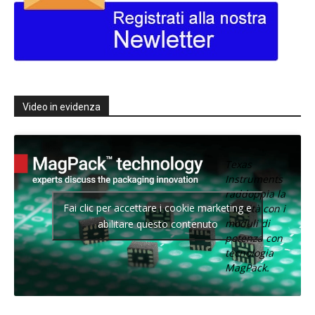
Video in evidenza
Texas
Instruments
raddoppia la
Fai clic per accettare i cookie marketing e
densità con i
moduli di
abilitare questo contenuto
potenza con
tecnologia
MagPack.