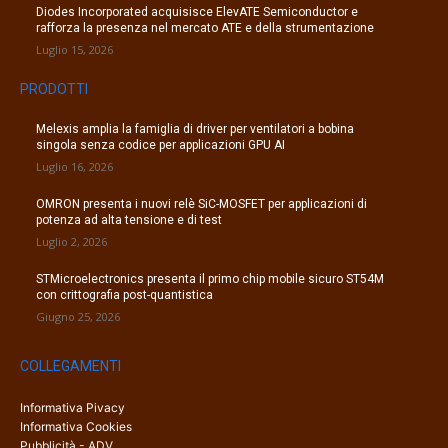
Diodes Incorporated acquisisce ElevATE Semiconductor e
rafforza la presenza nel mercato ATE e della strumentazione
Luglio 15, 2026
PRODOTTI
Melexis amplia la famiglia di driver per ventilatori a bobina
singola senza codice per applicazioni GPU AI
Luglio 16, 2026
OMRON presenta i nuovi relè SiC-MOSFET per applicazioni di
potenza ad alta tensione e di test
Luglio 2, 2026
STMicroelectronics presenta il primo chip mobile sicuro ST54M
con crittografia post-quantistica
Giugno 25, 2026
COLLEGAMENTI
Informativa Pivacy
Informativa Cookies
Pubblicità - ADV