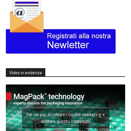
Video in evidenza
Texas
Instruments
raddoppia la
Fai clic per accettare i cookie marketing e
densità con i
moduli di
abilitare questo contenuto
potenza con