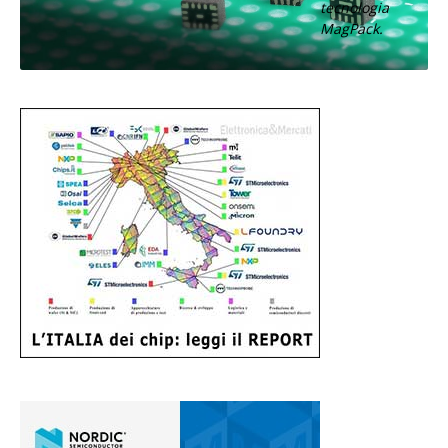
tecnologia
MagPack.