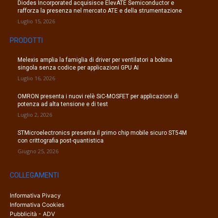
Diodes Incorporated acquisisce ElevATE Semiconductor e
rafforza la presenza nel mercato ATE e della strumentazione
Luglio 15, 2026
PRODOTTI
Melexis amplia la famiglia di driver per ventilatori a bobina
singola senza codice per applicazioni GPU AI
Luglio 16, 2026
OMRON presenta i nuovi relè SiC-MOSFET per applicazioni di
potenza ad alta tensione e di test
Luglio 2, 2026
STMicroelectronics presenta il primo chip mobile sicuro ST54M
con crittografia post-quantistica
Giugno 25, 2026
COLLEGAMENTI
Informativa Pivacy
Informativa Cookies
Pubblicità - ADV