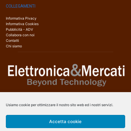
COLLEGAMENTI
Informativa Pivacy
Informativa Cookies
Pubblicità - ADV
Collabora con noi
Contatti
Chi siamo
Elettronica & Mercati è il sito web dedicato a tutti gli aspetti
dell’elettronica professionale e dell’industria dei semiconduttori, con
Usiamo cookie per ottimizzare il nostro sito web ed i nostri servizi.
una copertura a 360° che coinvolge tecnologie, prodotti, mercati e
aziende.
Accetta cookie
Contatti:
info@arscommunication.it