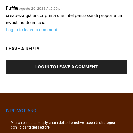
Fuffa
Agosto 20, 2023 At 2:29 pm
si sapeva già ancor prima che Intel pensasse di proporre un
investimento in Italia.
Log in to leave a comment
LEAVE A REPLY
LOG IN TO LEAVE A COMMENT
IN PRIMO PIANO
Micron blinda la supply chain dell’automotive: accordi strategici
con i giganti del settore