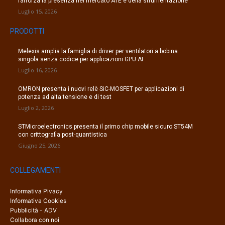
rafforza la presenza nel mercato ATE e della strumentazione
Luglio 15, 2026
PRODOTTI
Melexis amplia la famiglia di driver per ventilatori a bobina
singola senza codice per applicazioni GPU AI
Luglio 16, 2026
OMRON presenta i nuovi relè SiC-MOSFET per applicazioni di
potenza ad alta tensione e di test
Luglio 2, 2026
STMicroelectronics presenta il primo chip mobile sicuro ST54M
con crittografia post-quantistica
Giugno 25, 2026
COLLEGAMENTI
Informativa Pivacy
Informativa Cookies
Pubblicità - ADV
Collabora con noi