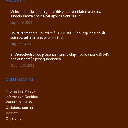
PRODOTTI
Melexis amplia la famiglia di driver per ventilatori a bobina
singola senza codice per applicazioni GPU AI
Luglio 16, 2026
OMRON presenta i nuovi relè SiC-MOSFET per applicazioni di
potenza ad alta tensione e di test
Luglio 2, 2026
STMicroelectronics presenta il primo chip mobile sicuro ST54M
con crittografia post-quantistica
Giugno 25, 2026
COLLEGAMENTI
Informativa Pivacy
Informativa Cookies
Pubblicità - ADV
Collabora con noi
Contatti
Chi siamo