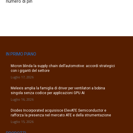
numero di pin
IN PRIMO PIANO
Micron blinda la supply chain dell’automotive: accordi strategici
con i giganti del settore
Luglio 17, 2026
Melexis amplia la famiglia di driver per ventilatori a bobina
singola senza codice per applicazioni GPU AI
Luglio 16, 2026
Diodes Incorporated acquisisce ElevATE Semiconductor e
rafforza la presenza nel mercato ATE e della strumentazione
Luglio 15, 2026