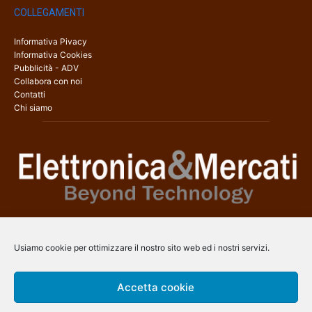
COLLEGAMENTI
Informativa Pivacy
Informativa Cookies
Pubblicità - ADV
Collabora con noi
Contatti
Chi siamo
Elettronica & Mercati è il sito web dedicato a tutti gli aspetti
dell’elettronica professionale e dell’industria dei semiconduttori, con
Usiamo cookie per ottimizzare il nostro sito web ed i nostri servizi.
una copertura a 360° che coinvolge tecnologie, prodotti, mercati e
aziende.
Accetta cookie
Contatti:
info@arscommunication.it