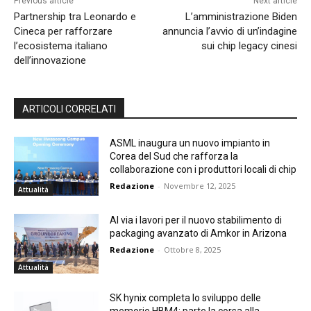
Previous article
Next article
Partnership tra Leonardo e
L’amministrazione Biden
Cineca per rafforzare
annuncia l’avvio di un’indagine
l’ecosistema italiano
sui chip legacy cinesi
dell’innovazione
ARTICOLI CORRELATI
ASML inaugura un nuovo impianto in
Corea del Sud che rafforza la
collaborazione con i produttori locali di chip
Redazione
-
Novembre 12, 2025
Attualità
Al via i lavori per il nuovo stabilimento di
packaging avanzato di Amkor in Arizona
Redazione
-
Ottobre 8, 2025
Attualità
SK hynix completa lo sviluppo delle