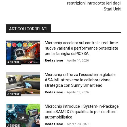
restrizioni introdotte ieri dagli
Stati Uniti
ARTICOLI CORRELATI
Microchip accelera sul controllo real-time:
nuove varianti e performance potenziate
per la famiglia dsPIC33A
Redazione
-
Aprile 14, 2026
AZIENDE
Microchip rafforza l’ecosistema globale
ASA-ML attraverso la collaborazione
strategica con Sunny Smartlead
Redazione
-
Aprile 13, 2026
AZIENDE
Microchip introduce il System-in-Package
ibrido SAM9X75 qualificato per il settore
automobilistico
Redazione
-
Marzo 24, 2026
AZIENDE