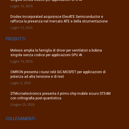
Luglio 16, 2026
Diodes Incorporated acquisisce ElevATE Semiconductor e
rafforza la presenza nel mercato ATE e della strumentazione
Luglio 15, 2026
PRODOTTI
Melexis amplia la famiglia di driver per ventilatori a bobina
singola senza codice per applicazioni GPU AI
Luglio 16, 2026
OMRON presenta i nuovi relè SiC-MOSFET per applicazioni di
potenza ad alta tensione e di test
Luglio 2, 2026
STMicroelectronics presenta il primo chip mobile sicuro ST54M
con crittografia post-quantistica
Giugno 25, 2026
COLLEGAMENTI