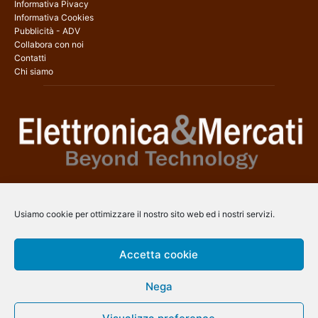
Informativa Pivacy
Informativa Cookies
Pubblicità - ADV
Collabora con noi
Contatti
Chi siamo
Elettronica & Mercati è il sito web dedicato a tutti gli aspetti
dell’elettronica professionale e dell’industria dei semiconduttori, con
Usiamo cookie per ottimizzare il nostro sito web ed i nostri servizi.
una copertura a 360° che coinvolge tecnologie, prodotti, mercati e
aziende.
Accetta cookie
Contatti:
info@arscommunication.it
Nega
SEGUICI