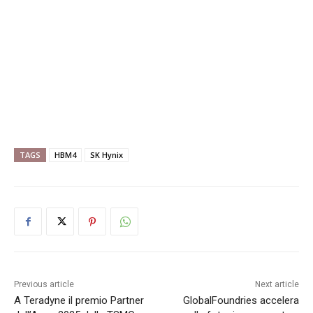
TAGS
HBM4
SK Hynix
Previous article
Next article
A Teradyne il premio Partner
GlobalFoundries accelera