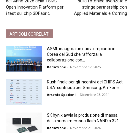
dell’Anno 2025 della TSMC
sulla fotonica avanzata e
Open Innovation Platform per
stringe partnership con
i test sui chip 3DFabric
Applied Materials e Corning
ARTICOLI CORRELATI
ASML inaugura un nuovo impianto in
Corea del Sud che rafforza la
collaborazione con...
Redazione
-
Novembre 12, 2025
Rush finale per gli incentivi del CHIPS Act
USA: contributi per Samsung, Amkor e...
Arsenio Spadoni
-
Dicembre 23, 2024
SK hynix avvia la produzione di massa
della prima memoria flash NAND a 321...
Redazione
-
Novembre 21, 2024