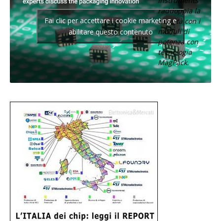
Instruments
raddoppia la
Fai clic per accettare i cookie marketing e
densità con i
moduli di
abilitare questo contenuto
potenza con
tecnologia
MagPack.