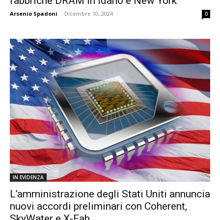
fabbriche DRAM in Idaho e New York
Arsenio Spadoni
-
Dicembre 10, 2024
0
IN EVIDENZA
L’amministrazione degli Stati Uniti annuncia
nuovi accordi preliminari con Coherent,
SkyWater e X-Fab