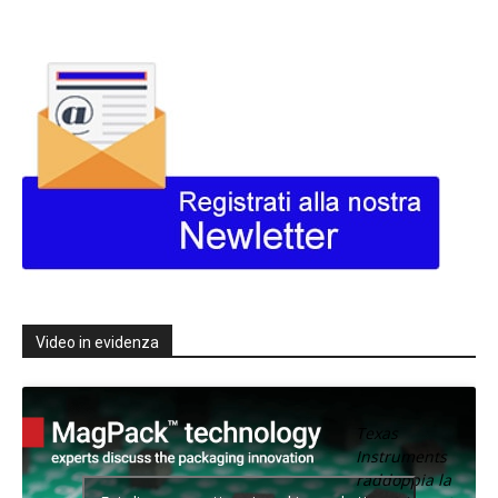
Video in evidenza
Texas
Instruments
raddoppia la