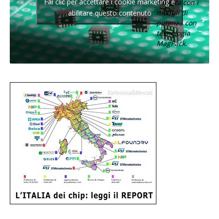
Fai clic per accettare i cookie marketing e
densità con i
moduli di
abilitare questo contenuto
potenza con
tecnologia
MagPack.