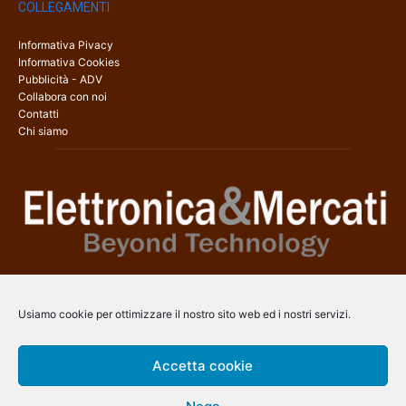
COLLEGAMENTI
Informativa Pivacy
Informativa Cookies
Pubblicità - ADV
Collabora con noi
Contatti
Chi siamo
Elettronica & Mercati è il sito web dedicato a tutti gli aspetti
dell’elettronica professionale e dell’industria dei semiconduttori, con
Usiamo cookie per ottimizzare il nostro sito web ed i nostri servizi.
una copertura a 360° che coinvolge tecnologie, prodotti, mercati e
aziende.
Accetta cookie
Contatti:
info@arscommunication.it