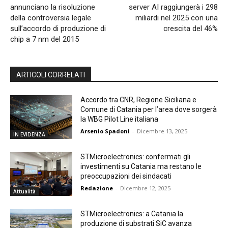
annunciano la risoluzione
server AI raggiungerà i 298
della controversia legale
miliardi nel 2025 con una
sull’accordo di produzione di
crescita del 46%
chip a 7 nm del 2015
ARTICOLI CORRELATI
Accordo tra CNR, Regione Siciliana e
Comune di Catania per l’area dove sorgerà
la WBG Pilot Line italiana
Arsenio Spadoni
-
Dicembre 13, 2025
IN EVIDENZA
STMicroelectronics: confermati gli
investimenti su Catania ma restano le
preoccupazioni dei sindacati
Redazione
-
Dicembre 12, 2025
Attualità
STMicroelectronics: a Catania la
produzione di substrati SiC avanza