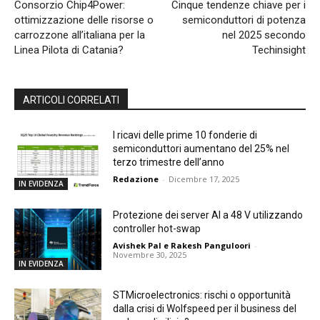
Consorzio Chip4Power:
Cinque tendenze chiave per i
ottimizzazione delle risorse o
semiconduttori di potenza
carrozzone all’italiana per la
nel 2025 secondo
Linea Pilota di Catania?
Techinsight
ARTICOLI CORRELATI
I ricavi delle prime 10 fonderie di
semiconduttori aumentano del 25% nel
terzo trimestre dell’anno
Redazione
-
Dicembre 17, 2025
IN EVIDENZA
Protezione dei server AI a 48 V utilizzando
controller hot-swap
Avishek Pal e Rakesh Panguloori
-
Novembre 30, 2025
IN EVIDENZA
STMicroelectronics: rischi o opportunità
dalla crisi di Wolfspeed per il business del