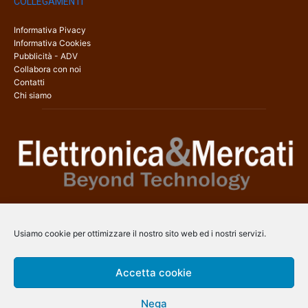
COLLEGAMENTI
Informativa Pivacy
Informativa Cookies
Pubblicità - ADV
Collabora con noi
Contatti
Chi siamo
Elettronica & Mercati è il sito web dedicato a tutti gli aspetti
dell’elettronica professionale e dell’industria dei semiconduttori, con
Usiamo cookie per ottimizzare il nostro sito web ed i nostri servizi.
una copertura a 360° che coinvolge tecnologie, prodotti, mercati e
aziende.
Accetta cookie
Contatti:
info@arscommunication.it
Nega