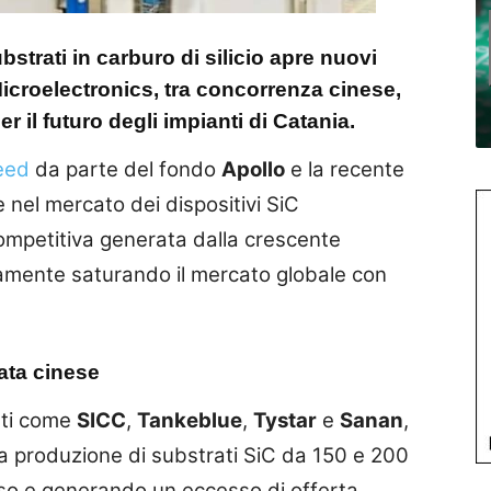
bstrati in carburo di silicio apre nuovi
Microelectronics, tra concorrenza cinese,
r il futuro degli impianti di Catania.
eed
da parte del fondo
Apollo
e la recente
 nel mercato dei dispositivi SiC
ompetitiva generata dalla crescente
amente saturando il mercato globale con
ata cinese
nti come
SICC
,
Tankeblue
,
Tystar
e
Sanan
,
 la produzione di substrati SiC da 150 e 200
sso e generando un eccesso di offerta,