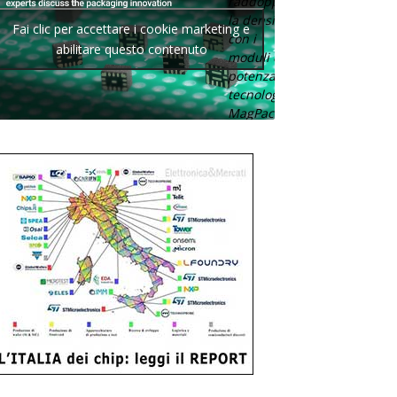
raddoppia
la densità
Fai clic per accettare i cookie marketing e
con i
abilitare questo contenuto
moduli di
potenza con
tecnologia
MagPack.