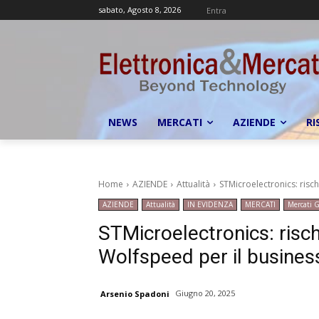
sabato, Agosto 8, 2026
Entra
NEWS
MERCATI
AZIENDE
RI
Home
AZIENDE
Attualità
STMicroelectronics: risch
AZIENDE
Attualità
IN EVIDENZA
MERCATI
Mercati G
STMicroelectronics: rischi
Wolfspeed per il business 
Giugno 20, 2025
Arsenio Spadoni