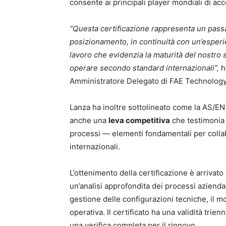
consente ai principali player mondiali di ac
“Questa certificazione rappresenta un passa
posizionamento, in continuità con un’esperien
lavoro che evidenzia la maturità del nostro s
operare secondo standard internazionali”,
h
Amministratore Delegato di FAE Technology
Lanza ha inoltre sottolineato come la AS/EN
anche una
leva competitiva
che testimonia l’
processi — elementi fondamentali per collab
internazionali.
L’ottenimento della certificazione è arrivato
un’analisi approfondita dei processi aziendal
gestione delle configurazioni tecniche, il mo
operativa. Il certificato ha una validità trie
una verifica completa per il rinnovo.