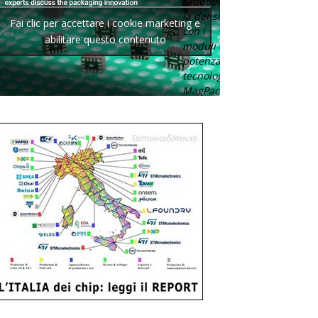
raddoppia
la densità
Fai clic per accettare i cookie marketing e
con i
abilitare questo contenuto
moduli di
potenza con
tecnologia
MagPack.