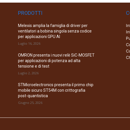
PRODOTTI
C
In
Melexis amplia la famiglia di driver per
ventilatori a bobina singola senza codice
In
per applicazioni GPU AI
Pu
Luglio 16, 2026
Co
Co
OMRON presenta i nuovi relè SiC-MOSFET
Ch
per applicazioni di potenza ad alta
tensione e di test
Luglio 2, 2026
STMicroelectronics presenta il primo chip
mobile sicuro ST54M con crittografia
post-quantistica
Giugno 25, 2026