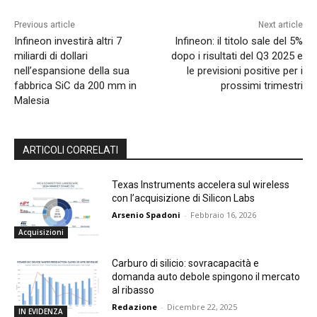
Previous article
Next article
Infineon investirà altri 7
Infineon: il titolo sale del 5%
miliardi di dollari
dopo i risultati del Q3 2025 e
nell’espansione della sua
le previsioni positive per i
fabbrica SiC da 200 mm in
prossimi trimestri
Malesia
ARTICOLI CORRELATI
Texas Instruments accelera sul wireless
con l’acquisizione di Silicon Labs
Arsenio Spadoni
-
Febbraio 16, 2026
Acquisizioni
Carburo di silicio: sovracapacità e
domanda auto debole spingono il mercato
al ribasso
Redazione
-
Dicembre 22, 2025
IN EVIDENZA