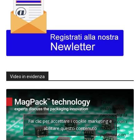
Video in evidenza
Texas
Instruments
raddoppia la
Fai clic per accettare i cookie marketing e
densità con i
moduli di
abilitare questo contenuto
potenza con