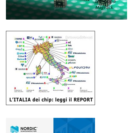
tecnologia
MagPack.