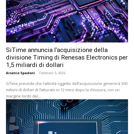
SiTime annuncia l’acquisizione della
divisione Timing di Renesas Electronics per
1,5 miliardi di dollari
Arsenio Spadoni
-
Febbraio 5, 2026
SiTime prevede che l’attività oggetto dell’acquisizione genererà 300
milioni di dollari di fatturato in 12 mesi dopo la chiusura, con un
margine lordo del...