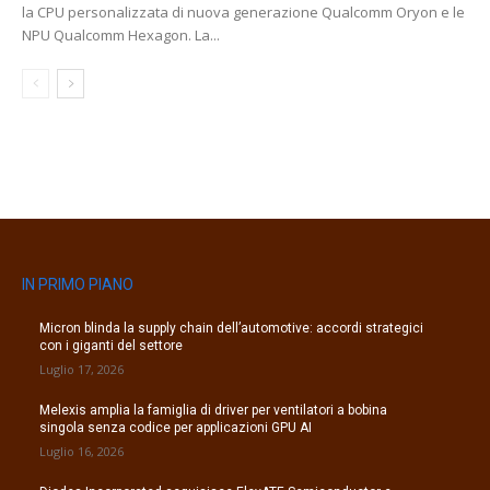
la CPU personalizzata di nuova generazione Qualcomm Oryon e le
NPU Qualcomm Hexagon. La...
IN PRIMO PIANO
Micron blinda la supply chain dell’automotive: accordi strategici
con i giganti del settore
Luglio 17, 2026
Melexis amplia la famiglia di driver per ventilatori a bobina
singola senza codice per applicazioni GPU AI
Luglio 16, 2026