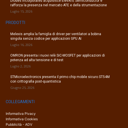
Diodes Incorporated acquisisce ElevATE Semiconductor e
rafforza la presenza nel mercato ATE e della strumentazione
Luglio 15, 2026
PRODOTTI
Melexis amplia la famiglia di driver per ventilatori a bobina
singola senza codice per applicazioni GPU AI
Luglio 16, 2026
OMRON presenta i nuovi relè SiC-MOSFET per applicazioni di
potenza ad alta tensione e di test
Luglio 2, 2026
STMicroelectronics presenta il primo chip mobile sicuro ST54M
con crittografia post-quantistica
Giugno 25, 2026
COLLEGAMENTI
Informativa Pivacy
Informativa Cookies
Pubblicità - ADV