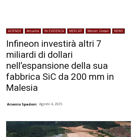
AZIENDE
Attualità
IN EVIDENZA
MERCATI
Mercati Globali
NEWS
Infineon investirà altri 7
miliardi di dollari
nell’espansione della sua
fabbrica SiC da 200 mm in
Malesia
Agosto 4, 2025
Arsenio Spadoni