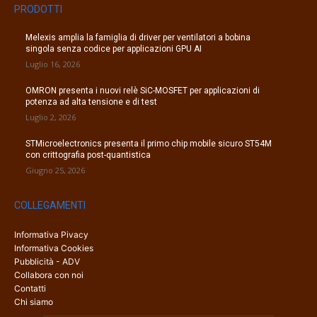
PRODOTTI
Melexis amplia la famiglia di driver per ventilatori a bobina
singola senza codice per applicazioni GPU AI
Luglio 16, 2026
OMRON presenta i nuovi relè SiC-MOSFET per applicazioni di
potenza ad alta tensione e di test
Luglio 2, 2026
STMicroelectronics presenta il primo chip mobile sicuro ST54M
con crittografia post-quantistica
Giugno 25, 2026
COLLEGAMENTI
Informativa Pivacy
Informativa Cookies
Pubblicità - ADV
Collabora con noi
Contatti
Chi siamo