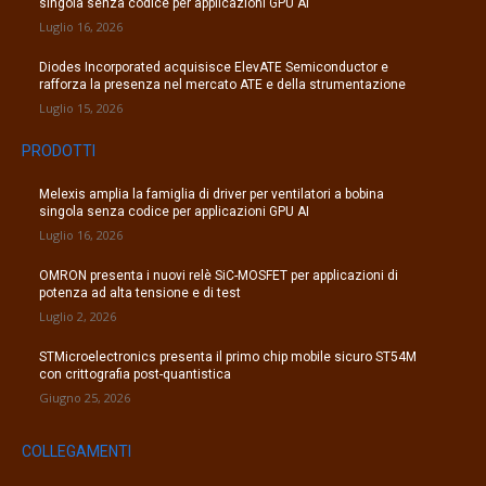
singola senza codice per applicazioni GPU AI
Luglio 16, 2026
Diodes Incorporated acquisisce ElevATE Semiconductor e
rafforza la presenza nel mercato ATE e della strumentazione
Luglio 15, 2026
PRODOTTI
Melexis amplia la famiglia di driver per ventilatori a bobina
singola senza codice per applicazioni GPU AI
Luglio 16, 2026
OMRON presenta i nuovi relè SiC-MOSFET per applicazioni di
potenza ad alta tensione e di test
Luglio 2, 2026
STMicroelectronics presenta il primo chip mobile sicuro ST54M
con crittografia post-quantistica
Giugno 25, 2026
COLLEGAMENTI