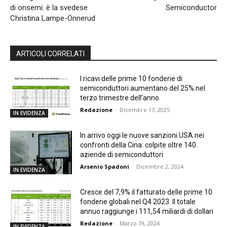
di onsemi: è la svedese
Semiconductor
Christina Lampe-Önnerud
ARTICOLI CORRELATI
I ricavi delle prime 10 fonderie di
semiconduttori aumentano del 25% nel
terzo trimestre dell’anno
Redazione
-
Dicembre 17, 2025
IN EVIDENZA
In arrivo oggi le nuove sanzioni USA nei
confronti della Cina: colpite oltre 140
aziende di semiconduttori
Arsenio Spadoni
-
Dicembre 2, 2024
IN EVIDENZA
Cresce del 7,9% il fatturato delle prime 10
fonderie globali nel Q4 2023. Il totale
annuo raggiunge i 111,54 miliardi di dollari
Redazione
-
Marzo 19, 2024
IN EVIDENZA