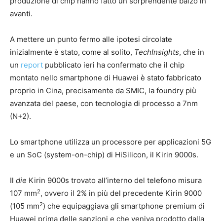
produzione di chip hanno fatto un sorprendente balzo in
avanti.
A mettere un punto fermo alle ipotesi circolate
inizialmente è stato, come al solito,
TechInsights
, che in
un
report
pubblicato ieri ha confermato che il chip
montato nello smartphone di Huawei è stato fabbricato
proprio in Cina, precisamente da SMIC, la foundry più
avanzata del paese, con tecnologia di processo a 7nm
(N+2).
Lo smartphone utilizza un processore per applicazioni 5G
e un SoC (system-on-chip) di HiSilicon, il Kirin 9000s.
Il
die
Kirin 9000s trovato all’interno del telefono misura
2
107 mm
, ovvero il 2% in più del precedente Kirin 9000
2
(105 mm
) che equipaggiava gli smartphone premium di
Huawei prima delle sanzioni e che veniva prodotto dalla