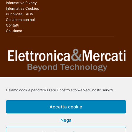
Informativa Pivacy
Informativa Cookies
Pubblicità - ADV
Collabora con noi
Contatti
Chi siamo
Elettronica & Mercati è il sito web dedicato a tutti gli aspetti
dell’elettronica professionale e dell’industria dei semiconduttori, con
Usiamo cookie per ottimizzare il nostro sito web ed i nostri servizi.
una copertura a 360° che coinvolge tecnologie, prodotti, mercati e
aziende.
Accetta cookie
Contatti:
info@arscommunication.it
Nega
SEGUICI