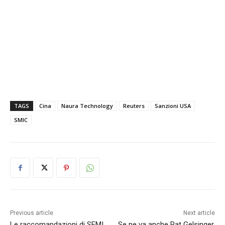
TAGS
Cina
Naura Technology
Reuters
Sanzioni USA
SMIC
Previous article
Next article
Le raccomandazioni di SEMI
Se ne va anche Pat Gelsinger,