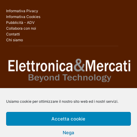
Informativa Pivacy
Informativa Cookies
Pubblicità - ADV
Collabora con noi
Contatti
Chi siamo
Elettronica & Mercati è il sito web dedicato a tutti gli aspetti
dell’elettronica professionale e dell’industria dei semiconduttori, con
Usiamo cookie per ottimizzare il nostro sito web ed i nostri servizi.
una copertura a 360° che coinvolge tecnologie, prodotti, mercati e
aziende.
Accetta cookie
Contatti:
info@arscommunication.it
Nega
SEGUICI