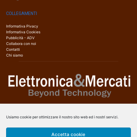
COLLEGAMENTI
Informativa Pivacy
Informativa Cookies
Pubblicità - ADV
Collabora con noi
Contatti
Chi siamo
Elettronica & Mercati è il sito web dedicato a tutti gli aspetti
dell’elettronica professionale e dell’industria dei semiconduttori, con
Usiamo cookie per ottimizzare il nostro sito web ed i nostri servizi.
una copertura a 360° che coinvolge tecnologie, prodotti, mercati e
aziende.
Accetta cookie
Contatti:
info@arscommunication.it