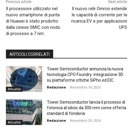
Previous article
Next article
Il processore utilizzato nel
Il nuovo relè Omron estende
nuovo smartphone di punta
le capacità di corrente per la
di Huawei è stato prodotto
ricarica EV e per applicazioni
dalla cinese SMIC con nodo
UPS
di processo a 7 nm
ARTICOLI CORRELATI
Tower Semiconductor annuncia la nuova
tecnologia CPO Foundry: integrazione 3D
su piattaforme ottiche SiPho ed EIC
Redazione
-
Novembre 16, 2025
Attualità
Tower Semiconductor lancia il processo di
fotonica al silicio da 300 mm come offerta
standard di fonderia
Redazione
-
Novembre 29, 2024
Attualità