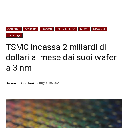
AZIENDE
Attualità
Prodotti
IN EVIDENZA
NEWS
RISORSE
Tecnologie
TSMC incassa 2 miliardi di
dollari al mese dai suoi wafer
a 3 nm
Giugno 30, 2023
Arsenio Spadoni