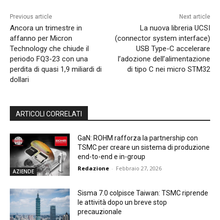
Previous article
Next article
Ancora un trimestre in
La nuova libreria UCSI
affanno per Micron
(connector system interface)
Technology che chiude il
USB Type-C accelerare
periodo FQ3-23 con una
l’adozione dell’alimentazione
perdita di quasi 1,9 miliardi di
di tipo C nei micro STM32
dollari
ARTICOLI CORRELATI
GaN: ROHM rafforza la partnership con
TSMC per creare un sistema di produzione
end-to-end e in-group
Redazione
-
Febbraio 27, 2026
AZIENDE
Sisma 7.0 colpisce Taiwan: TSMC riprende
le attività dopo un breve stop
precauzionale