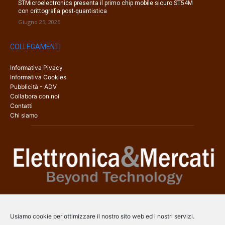
STMicroelectronics presenta il primo chip mobile sicuro ST54M
con crittografia post-quantistica
Giugno 25, 2026
COLLEGAMENTI
Informativa Pivacy
Informativa Cookies
Pubblicità - ADV
Collabora con noi
Contatti
Chi siamo
Elettronica & Mercati è il sito web dedicato a tutti gli aspetti
dell’elettronica professionale e dell’industria dei semiconduttori, con
Usiamo cookie per ottimizzare il nostro sito web ed i nostri servizi.
una copertura a 360° che coinvolge tecnologie, prodotti, mercati e