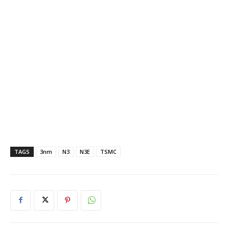
TAGS
3nm
N3
N3E
TSMC