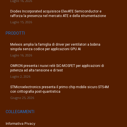
Luglio 16, 2026
Diodes Incorporated acquisisce ElevATE Semiconductor e
rafforza la presenza nel mercato ATE e della strumentazione
Luglio 15, 2026
PRODOTTI
Melexis amplia la famiglia di driver per ventilatori a bobina
singola senza codice per applicazioni GPU AI
Luglio 16, 2026
OMRON presenta i nuovi relè SiC-MOSFET per applicazioni di
potenza ad alta tensione e di test
Luglio 2, 2026
STMicroelectronics presenta il primo chip mobile sicuro ST54M
con crittografia post-quantistica
Giugno 25, 2026
COLLEGAMENTI
Informativa Pivacy