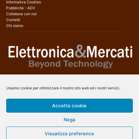
Informativa Cookies
Pubblicità - ADV
Collabora con noi
Contatti
Chi siamo
Elettronica & Mercati è il sito web dedicato a tutti gli aspetti
dell’elettronica professionale e dell’industria dei semiconduttori, con
Usiamo cookie per ottimizzare il nostro sito web ed i nostri servizi.
una copertura a 360° che coinvolge tecnologie, prodotti, mercati e
aziende.
Accetta cookie
Contatti:
info@arscommunication.it
Nega
SEGUICI
Visualizza preference