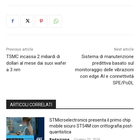
Previous article
Next article
TSMC incassa 2 miliardi di
Sistema di manutenzione
dollari al mese dai suoi wafer
predittiva basato sul
a 3 nm
monitoraggio delle vibrazioni
con edge AI e connettività
SPE/PoDL
ARTICOLI CORRELATI
STMicroelectronics presenta il primo chip
mobile sicuro ST54M con crittografia post-
quantistica
Redazione
-
Giugno 25, 2026