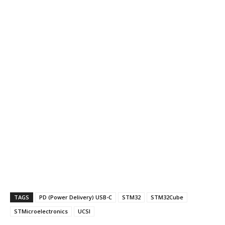
TAGS
PD (Power Delivery) USB-C
STM32
STM32Cube
STMicroelectronics
UCSI