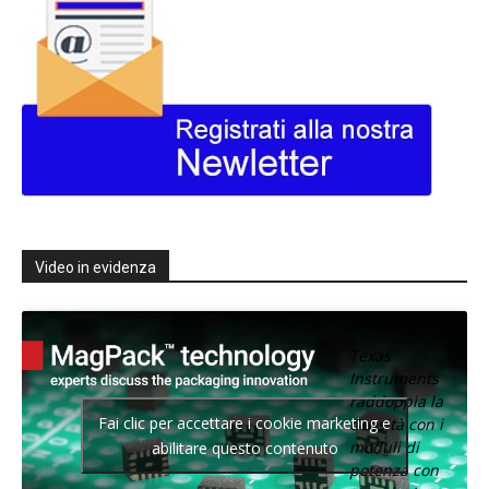
Video in evidenza
Texas
Instruments
raddoppia la
Fai clic per accettare i cookie marketing e
densità con i
moduli di
abilitare questo contenuto
potenza con