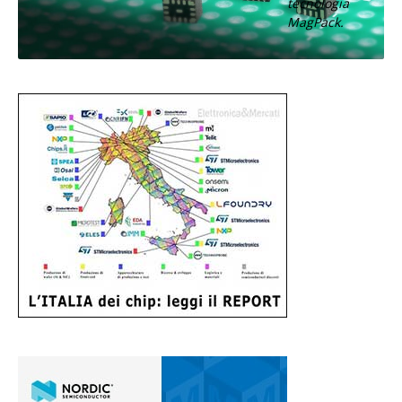
tecnologia
MagPack.