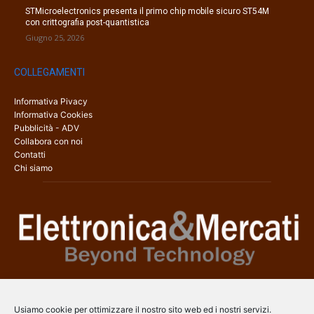
STMicroelectronics presenta il primo chip mobile sicuro ST54M
con crittografia post-quantistica
Giugno 25, 2026
COLLEGAMENTI
Informativa Pivacy
Informativa Cookies
Pubblicità - ADV
Collabora con noi
Contatti
Chi siamo
Elettronica & Mercati è il sito web dedicato a tutti gli aspetti
dell’elettronica professionale e dell’industria dei semiconduttori, con
Usiamo cookie per ottimizzare il nostro sito web ed i nostri servizi.
una copertura a 360° che coinvolge tecnologie, prodotti, mercati e