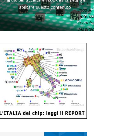
Fai clic per accettare i cookie marketing e
con i
abilitare questo contenuto
moduli di
potenza con
tecnologia
MagPack.