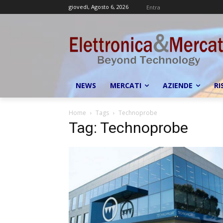
giovedì, Agosto 6, 2026
Entra
NEWS
MERCATI
AZIENDE
RI
Home
Tags
Technoprobe
Tag: Technoprobe