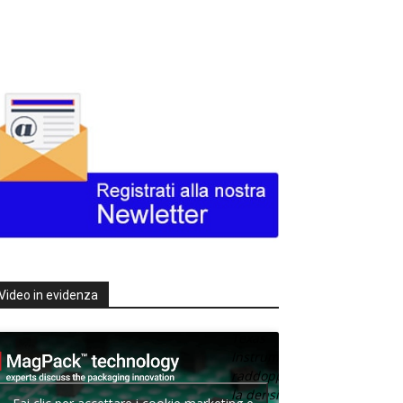
Video in evidenza
Texas
Instruments
raddoppia
la densità