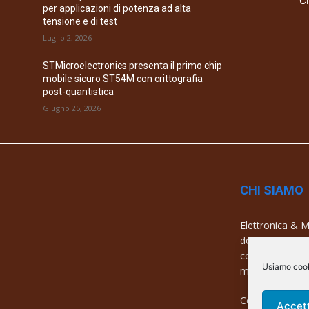
Ch
per applicazioni di potenza ad alta
tensione e di test
Luglio 2, 2026
STMicroelectronics presenta il primo chip
mobile sicuro ST54M con crittografia
post-quantistica
Giugno 25, 2026
CHI SIAMO
Elettronica & Me
dell’elettronica
con una copertu
Usiamo cooki
mercati e azien
Contatti:
info@
Accet