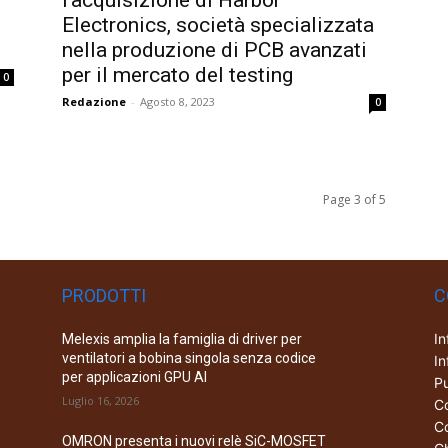
l’acquisizione di Harbor
Electronics, società specializzata
nella produzione di PCB avanzati
per il mercato del testing
0
Redazione
-
Agosto 8, 2023
0
Page 3 of 5
PRODOTTI
C
In
Melexis amplia la famiglia di driver per
ventilatori a bobina singola senza codice
In
per applicazioni GPU AI
Pu
Luglio 16, 2026
Co
Co
OMRON presenta i nuovi relè SiC-MOSFET