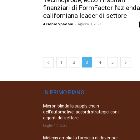
Technoprobe, ecco i risultati
finanziari di FormFactor l’azienda
californiana leader di settore
Arsenio Spadoni
-
Agosto 9, 2023
1
2
3
4
5
IN PRIMO PIANO
Micron blinda la supply chain
dell’automotive: accordi strategici con i
giganti del settore
Luglio 17, 2026
Melexis amplia la famiglia di driver per