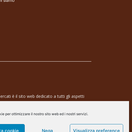
i siamo
rcati è il sito web dedicato a tutti gli aspetti
 professionale e dell’industria dei semiconduttori,
ra a 360° che coinvolge tecnologie, prodotti,
e per ottimizzare il nostro sito web ed i nostri servizi.
de.
arscommunication.it
ta cookie
Nega
Visualizza preference