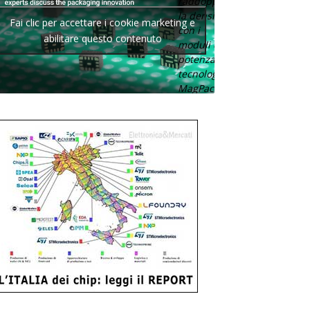
raddoppia
la densità
Fai clic per accettare i cookie marketing e
con i
abilitare questo contenuto
moduli di
potenza con
tecnologia
MagPack.