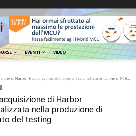
SORSE
EVENTI
VIDEO
ione di Harbor Electronics, società specializzata nella produzione di PCB...
cquisizione di Harbor
ializzata nella produzione di
to del testing