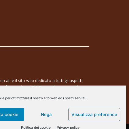
rcati è il sito web dedicato a tutti gli aspetti
 professionale e dell’industria dei semiconduttori,
ra a 360° che coinvolge tecnologie, prodotti,
e per ottimizzare il nostro sito web ed i nostri servizi.
de.
arscommunication.it
ta cookie
Nega
Visualizza preference
Politica dei cookie
Privacy policy