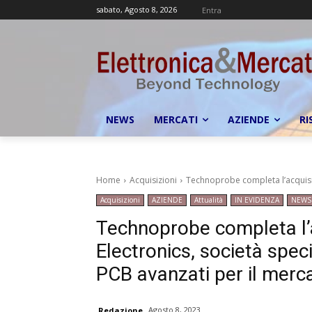
sabato, Agosto 8, 2026
Entra
NEWS
MERCATI
AZIENDE
RI
Home
Acquisizioni
Technoprobe completa l’acquisiz
Acquisizioni
AZIENDE
Attualità
IN EVIDENZA
NEWS
Technoprobe completa l’a
Electronics, società spec
PCB avanzati per il merca
Agosto 8, 2023
Redazione