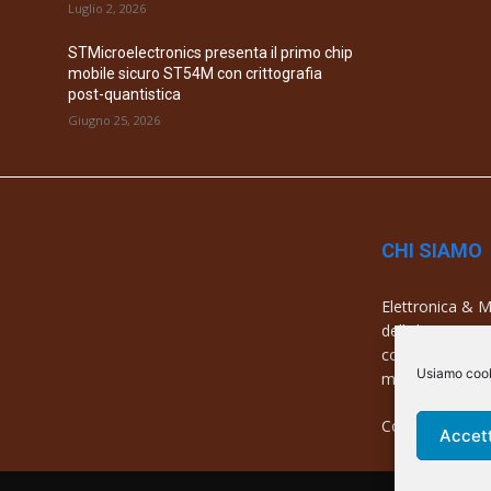
Luglio 2, 2026
STMicroelectronics presenta il primo chip
mobile sicuro ST54M con crittografia
post-quantistica
Giugno 25, 2026
CHI SIAMO
Elettronica & Me
dell’elettronica
con una copertu
Usiamo cooki
mercati e azien
Contatti:
info@
Accet