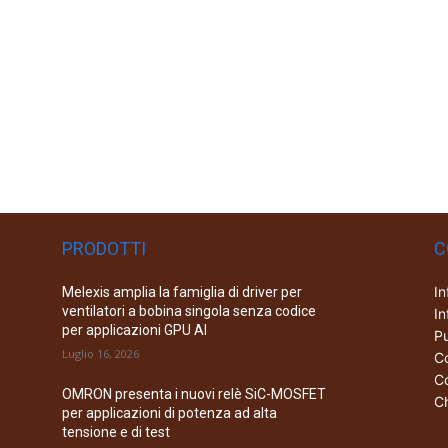
PRODOTTI
C
In
Melexis amplia la famiglia di driver per
ventilatori a bobina singola senza codice
In
per applicazioni GPU AI
Pu
Luglio 16, 2026
Co
Co
OMRON presenta i nuovi relè SiC-MOSFET
Ch
per applicazioni di potenza ad alta
tensione e di test