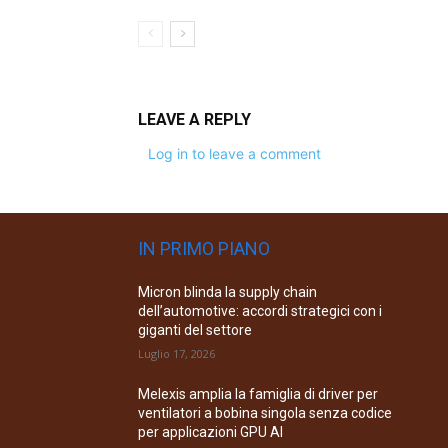
LEAVE A REPLY
Log in to leave a comment
IN PRIMO PIANO
Micron blinda la supply chain
dell’automotive: accordi strategici con i
giganti del settore
Luglio 17, 2026
Melexis amplia la famiglia di driver per
ventilatori a bobina singola senza codice
per applicazioni GPU AI