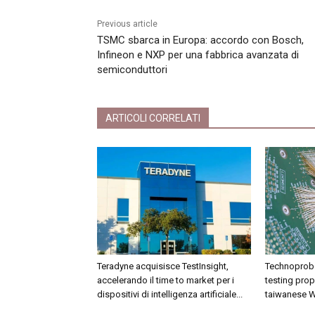
Previous article
TSMC sbarca in Europa: accordo con Bosch,
Infineon e NXP per una fabbrica avanzata di
semiconduttori
ARTICOLI CORRELATI
Teradyne acquisisce TestInsight,
Technoprobe 
accelerando il time to market per i
testing propr
dispositivi di intelligenza artificiale...
taiwanese 