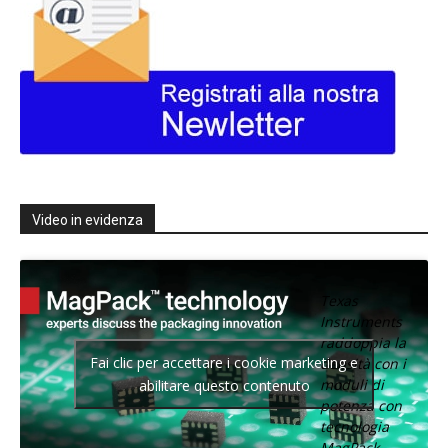
Video in evidenza
Texas
Instruments
raddoppia la
Fai clic per accettare i cookie marketing e
densità con i
moduli di
abilitare questo contenuto
potenza con
tecnologia
MagPack.