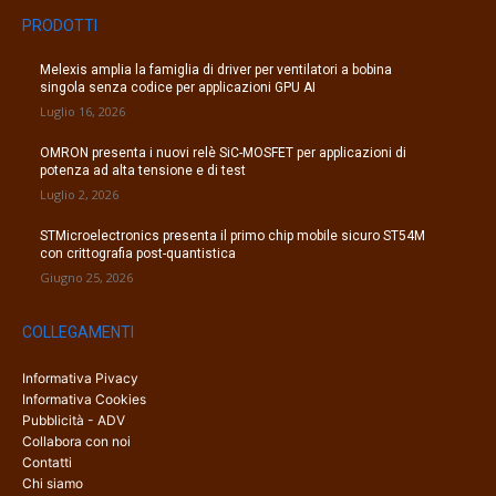
PRODOTTI
Melexis amplia la famiglia di driver per ventilatori a bobina
singola senza codice per applicazioni GPU AI
Luglio 16, 2026
OMRON presenta i nuovi relè SiC-MOSFET per applicazioni di
potenza ad alta tensione e di test
Luglio 2, 2026
STMicroelectronics presenta il primo chip mobile sicuro ST54M
con crittografia post-quantistica
Giugno 25, 2026
COLLEGAMENTI
Informativa Pivacy
Informativa Cookies
Pubblicità - ADV
Collabora con noi
Contatti
Chi siamo