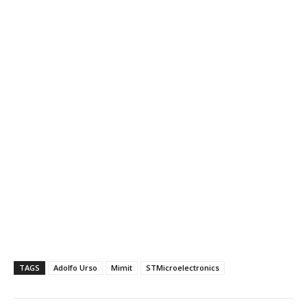
TAGS
Adolfo Urso
Mimit
STMicroelectronics