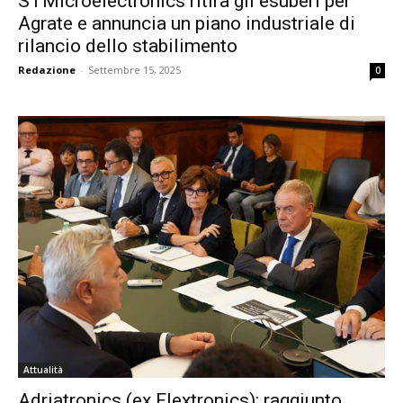
STMicroelectronics ritira gli esuberi per
Agrate e annuncia un piano industriale di
rilancio dello stabilimento
Redazione
-
Settembre 15, 2025
0
Attualità
Adriatronics (ex Flextronics): raggiunto