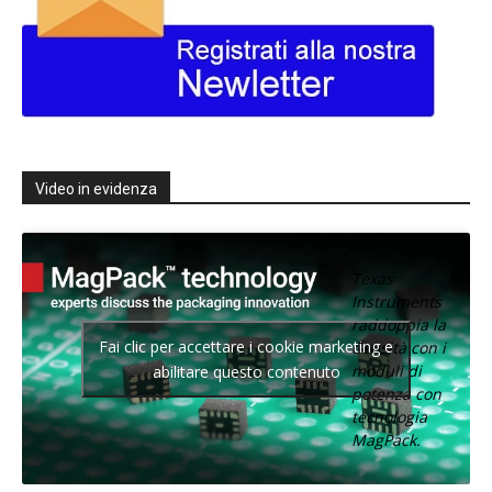
Video in evidenza
Texas
Instruments
raddoppia la
Fai clic per accettare i cookie marketing e
densità con i
moduli di
abilitare questo contenuto
potenza con
tecnologia
MagPack.