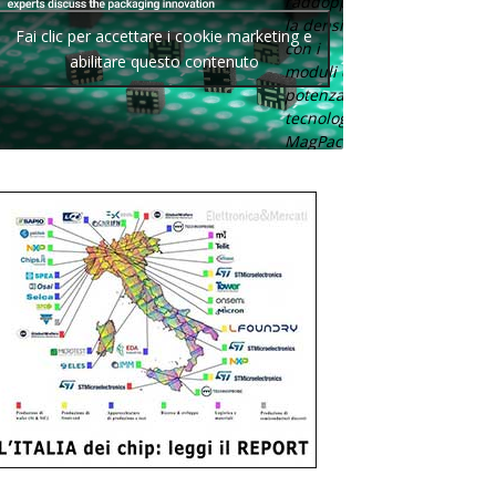
raddoppia
la densità
Fai clic per accettare i cookie marketing e
con i
abilitare questo contenuto
moduli di
potenza con
tecnologia
MagPack.