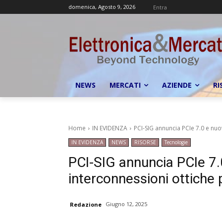
domenica, Agosto 9, 2026
Entra
NEWS
MERCATI
AZIENDE
RI
Home
IN EVIDENZA
PCI-SIG annuncia PCIe 7.0 e nuov
IN EVIDENZA
NEWS
RISORSE
Tecnologie
PCI-SIG annuncia PCIe 7.
interconnessioni ottiche 
Giugno 12, 2025
Redazione