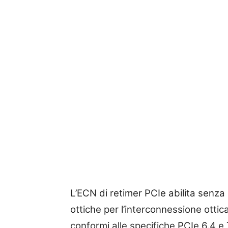
L’ECN di retimer PCIe abilita senza 
ottiche per l’interconnessione otti
conformi alle specifiche PCIe 6.4 e