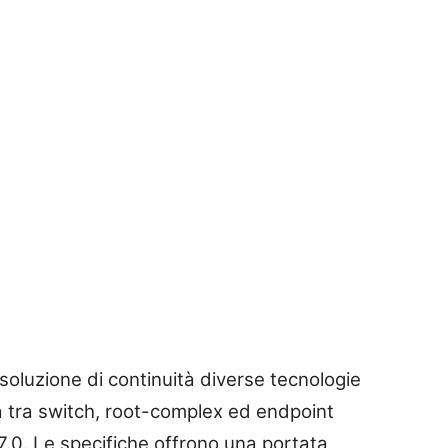
soluzione di continuità diverse tecnologie
ca tra switch, root-complex ed endpoint
 7.0. Le specifiche offrono una portata