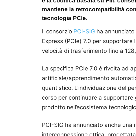
e la codifica basata su Flit, conse
mantiene la retrocompatibilità con
tecnologia PCIe.
Il consorzio
PCI-SIG
ha annunciato il
Express (PCIe) 7.0 per supportare le
velocità di trasferimento fino a 128
La specifica PCIe 7.0 è rivolta ad a
artificiale/apprendimento automati
quantistico. L’individuazione del pe
corso per continuare a supportare g
prodotto nell’ecosistema tecnologi
PCI-SIG ha annunciato anche una nu
interconnessione ottica, progettata 