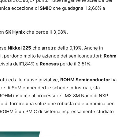
 quota 30.595,27 punti. Tutte negative le aziende dei
’unica eccezione di
SMIC
che guadagna il 2,60% a
on
SK Hynix
che perde il 3,08%.
nese
Nikkei 225
che arretra dello 0,19%. Anche in
ni, perdono molto le aziende dei semiconduttori:
Rohm
civola dell’1,84% e
Renesas
perde il 2,51%.
tti ed alle nuove iniziative,
ROHM Semiconductor
ha
ore di SoM embedded e schede industriali, sta
i ROHM insieme al processore i.MX 8M Nano di NXP
do di fornire una soluzione robusta ed economica per
 ROHM è un PMIC di sistema espressamente studiato