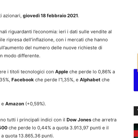
i azionari,
giovedì 18 febbraio 2021
.
ali riguardanti l’economia: ieri i dati sulle vendite al
le ripresa dell’inflazione, con i mercati che hanno
i sull’aumento del numero delle nuove richieste di
in modo differente.
e i titoli tecnologici con
Apple
che perde lo 0,86% a
1,35%,
Facebook
che perde l’1,35%, e
Alphabet
che
) e
Amazon
(+0,59%).
 tutti i principali indici con il
Dow Jones
che arretra
500
che perde lo 0,44% a quota 3.913,97 punti e il
a quota 13.865,36 punti.