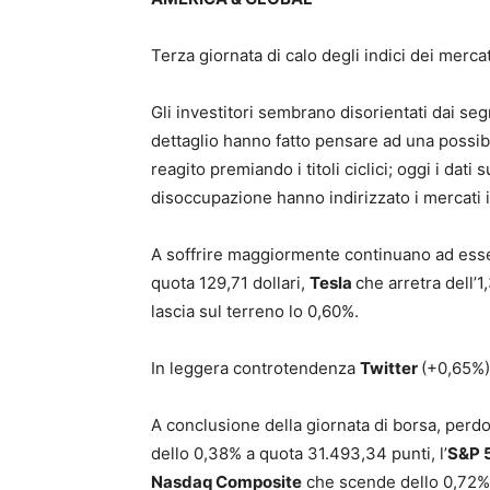
Terza giornata di calo degli indici dei mercat
Gli investitori sembrano disorientati dai segn
dettaglio hanno fatto pensare ad una possibi
reagito premiando i titoli ciclici; oggi i dat
disoccupazione hanno indirizzato i mercati 
A soffrire maggiormente continuano ad esser
quota 129,71 dollari,
Tesla
che arretra dell’
lascia sul terreno lo 0,60%.
In leggera controtendenza
Twitter
(+0,65%
A conclusione della giornata di borsa, perdono
dello 0,38% a quota 31.493,34 punti, l’
S&P 
Nasdaq Composite
che scende dello 0,72% 