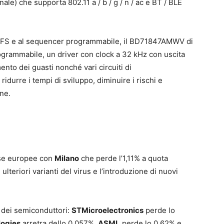
le) che supporta 802.11 a / b / g / n / ac e BT / BLE
o DVFS e al sequencer programmabile, il BD71847AMWV di
grammabile, un driver con clock a 32 kHz con uscita
ento dei guasti nonché vari circuiti di
ridurre i tempi di sviluppo, diminuire i rischi e
one.
rse europee con
Milano
che perde l’1,11% a quota
ulteriori varianti del virus e l’introduzione di nuovi
ia dei semiconduttori:
STMicroelectronics
perde lo
logies
arretra dello 0,057%,
ASML
perde lo 0,62% e