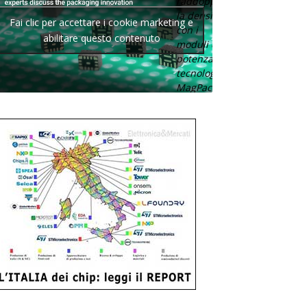
raddoppia
la densità
Fai clic per accettare i cookie marketing e
con i
abilitare questo contenuto
moduli di
potenza con
tecnologia
MagPack.