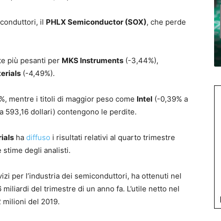
conduttori, il
PHLX Semiconductor (SOX)
, che perde
dite più pesanti per
MKS Instruments
(-3,44%),
erials
(-4,49%).
%, mentre i titoli di maggior peso come
Intel
(-0,39% a
 593,16 dollari) contengono le perdite.
ials
ha
diffuso
i risultati relativi al quarto trimestre
stime degli analisti.
izi per l’industria dei semiconduttori, ha ottenuti nel
6 miliardi del trimestre di un anno fa. L’utile netto nel
2 milioni del 2019.