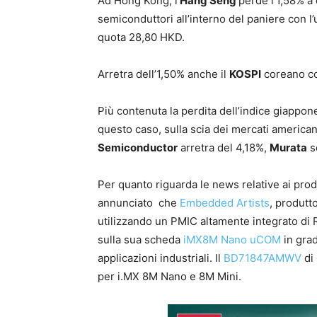
Ad Hong Kong, l’
Hang Seng
perde l’1,58% a
semiconduttori all’interno del paniere con l
quota 28,80 HKD.
Arretra dell’1,50% anche il
KOSPI
coreano c
Più contenuta la perdita dell’indice giappo
questo caso, sulla scia dei mercati america
Semiconductor
arretra del 4,18%,
Murata
s
Per quanto riguarda le news relative ai prodo
annunciato che
Embedded Artists
, produtt
utilizzando un PMIC altamente integrato d
sulla sua scheda
iMX8M Nano uCOM
in gra
applicazioni industriali. Il
BD71847AMWV
di
per i.MX 8M Nano e 8M Mini.