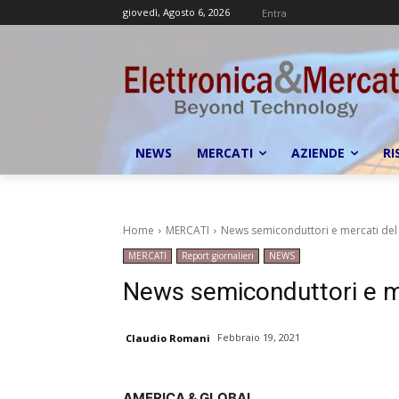
giovedì, Agosto 6, 2026
Entra
NEWS
MERCATI
AZIENDE
RI
Home
MERCATI
News semiconduttori e mercati del
MERCATI
Report giornalieri
NEWS
News semiconduttori e m
Febbraio 19, 2021
Claudio Romani
AMERICA & GLOBAL