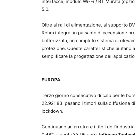
interfacce; modulo Wi-Fi / BT Murata (opziona
5.0.
Oltre ai rail di alimentazione, al support
Rohm integra un pulsante di accensione pro
bufferizzata, un completo sistema di rilevam
protezione. Queste caratteristiche aiutano a 
semplificare la progettazione dell’applicazi
EUROPA
Terzo giorno consecutivo di calo per le bo
22.921,83; pesano i timori sulla diffusione di 
lockdown.
Continuano ad arretrare i titoli dell’industr
0,48% a quota 33,96 euro,
Infineon Techno