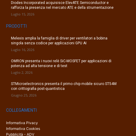
Diodes Incorporated acquisisce ElevATE Semiconductor e
rafforza la presenza nel mercato ATE e della strumentazione
Luglio 15, 2026
PRODOTTI
Melexis amplia la famiglia di driver per ventilatori a bobina
singola senza codice per applicazioni GPU AI
Luglio 16, 2026
OMRON presenta i nuovi relè SiC-MOSFET per applicazioni di
potenza ad alta tensione e di test
Luglio 2, 2026
STMicroelectronics presenta il primo chip mobile sicuro ST54M
con crittografia post-quantistica
Giugno 25, 2026
COLLEGAMENTI
Informativa Pivacy
Informativa Cookies
Pubblicità - ADV