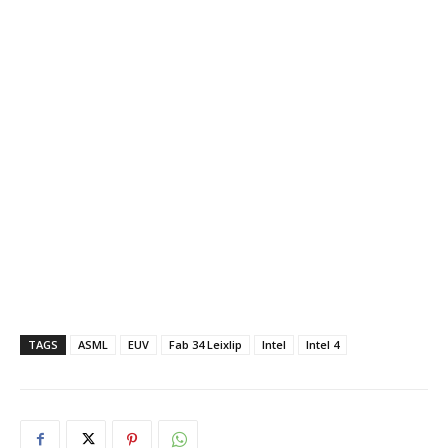
TAGS
ASML
EUV
Fab 34 Leixlip
Intel
Intel 4