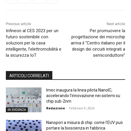
Previous article
Next article
Infineon al CES 2023 per un
Per promuovere la
futuro sostenibile con
progettazione dei microchip
soluzioni per la casa
arriva il “Centro italiano per il
intelligente, l’elettromobilità e
design dei circuiti integrati a
la sicurezza IoT
semiconduttore”
ARTICOLI CORRELATI
Imec inaugura la linea pilota NanoIC,
accelerando l’innovazione nei sistemi su
chip sub-2nm
Redazione
-
Febbraio 9, 2026
IN EVIDENZA
Nanopori a misura di chip: come l’EUV può
portare la bioscienza in fabbrica