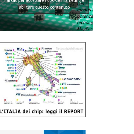
Fai clic per accettare i cookie marketing e
con i
abilitare questo contenuto
moduli di
potenza con
tecnologia
MagPack.