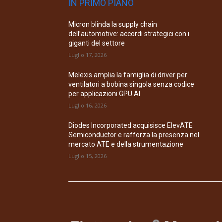
IN PRIMO PIANO
Micron blinda la supply chain
dell’automotive: accordi strategici con i
giganti del settore
Luglio 17, 2026
Melexis amplia la famiglia di driver per
ventilatori a bobina singola senza codice
per applicazioni GPU AI
Luglio 16, 2026
Diodes Incorporated acquisisce ElevATE
Semiconductor e rafforza la presenza nel
mercato ATE e della strumentazione
Luglio 15, 2026