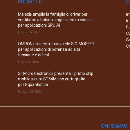
PRODOTTI
C
In
Melexis amplia la famiglia di driver per
ventilatori a bobina singola senza codice
In
per applicazioni GPU AI
Pu
Luglio 16, 2026
Co
Co
OMRON presenta i nuovi relè SiC-MOSFET
Ch
per applicazioni di potenza ad alta
tensione e di test
Luglio 2, 2026
STMicroelectronics presenta il primo chip
mobile sicuro ST54M con crittografia
post-quantistica
Giugno 25, 2026
CHI SIAMO