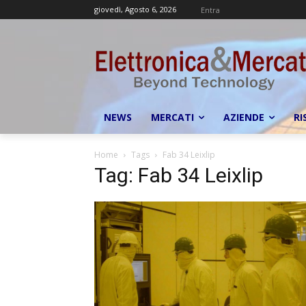
giovedì, Agosto 6, 2026
Entra
NEWS
MERCATI
AZIENDE
RI
Home
Tags
Fab 34 Leixlip
Tag: Fab 34 Leixlip