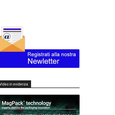
Video in evidenza
Texas
Instruments
raddoppia
la densità