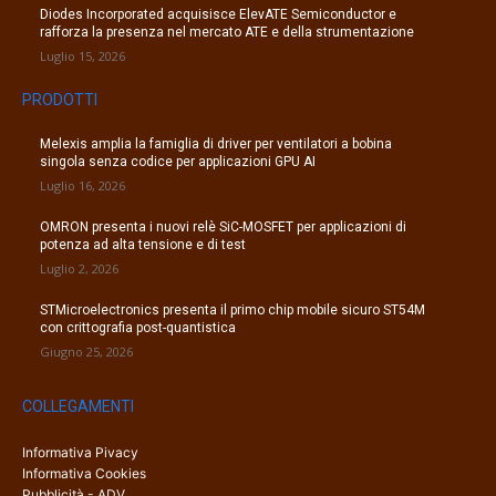
Diodes Incorporated acquisisce ElevATE Semiconductor e
rafforza la presenza nel mercato ATE e della strumentazione
Luglio 15, 2026
PRODOTTI
Melexis amplia la famiglia di driver per ventilatori a bobina
singola senza codice per applicazioni GPU AI
Luglio 16, 2026
OMRON presenta i nuovi relè SiC-MOSFET per applicazioni di
potenza ad alta tensione e di test
Luglio 2, 2026
STMicroelectronics presenta il primo chip mobile sicuro ST54M
con crittografia post-quantistica
Giugno 25, 2026
COLLEGAMENTI
Informativa Pivacy
Informativa Cookies
Pubblicità - ADV