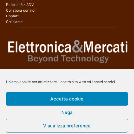
Pubblicità - ADV
Collabora con noi
Contatti
Chi siamo
Elettronica & Mercati è il sito web dedicato a tutti gli aspetti
dell’elettronica professionale e dell’industria dei semiconduttori, con
Usiamo cookie per ottimizzare il nostro sito web ed i nostri servizi.
una copertura a 360° che coinvolge tecnologie, prodotti, mercati e
aziende.
Accetta cookie
Contatti:
info@arscommunication.it
Nega
SEGUICI
Visualizza preference