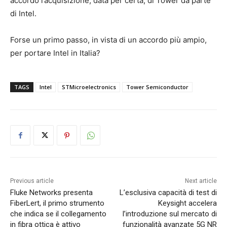
accordo l’acquisizione, data per certa, di Tower da parte
di Intel.
Forse un primo passo, in vista di un accordo più ampio,
per portare Intel in Italia?
TAGS
Intel
STMicroelectronics
Tower Semiconductor
Previous article
Next article
Fluke Networks presenta
L’esclusiva capacità di test di
FiberLert, il primo strumento
Keysight accelera
che indica se il collegamento
l’introduzione sul mercato di
in fibra ottica è attivo
funzionalità avanzate 5G NR