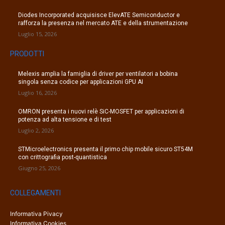
Diodes Incorporated acquisisce ElevATE Semiconductor e
rafforza la presenza nel mercato ATE e della strumentazione
Luglio 15, 2026
PRODOTTI
Melexis amplia la famiglia di driver per ventilatori a bobina
singola senza codice per applicazioni GPU AI
Luglio 16, 2026
OMRON presenta i nuovi relè SiC-MOSFET per applicazioni di
potenza ad alta tensione e di test
Luglio 2, 2026
STMicroelectronics presenta il primo chip mobile sicuro ST54M
con crittografia post-quantistica
Giugno 25, 2026
COLLEGAMENTI
Informativa Pivacy
Informativa Cookies