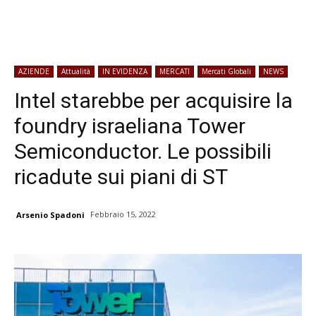
AZIENDE
Attualità
IN EVIDENZA
MERCATI
Mercati Globali
NEWS
Intel starebbe per acquisire la
foundry israeliana Tower
Semiconductor. Le possibili
ricadute sui piani di ST
Febbraio 15, 2022
Arsenio Spadoni