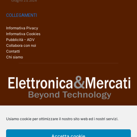
Giugno 25, 2026
COLLEGAMENTI
Informativa Pivacy
Informativa Cookies
Pubblicità - ADV
Collabora con noi
Contatti
Chi siamo
Elettronica & Mercati è il sito web dedicato a tutti gli aspetti
dell’elettronica professionale e dell’industria dei semiconduttori, con
Usiamo cookie per ottimizzare il nostro sito web ed i nostri servizi.
una copertura a 360° che coinvolge tecnologie, prodotti, mercati e
aziende.
Accetta cookie