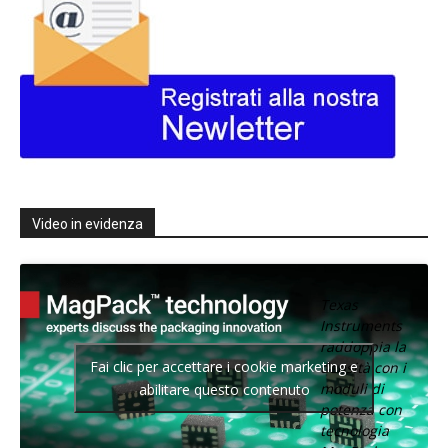
Video in evidenza
Texas
Instruments
raddoppia la
Fai clic per accettare i cookie marketing e
densità con i
moduli di
abilitare questo contenuto
potenza con
tecnologia