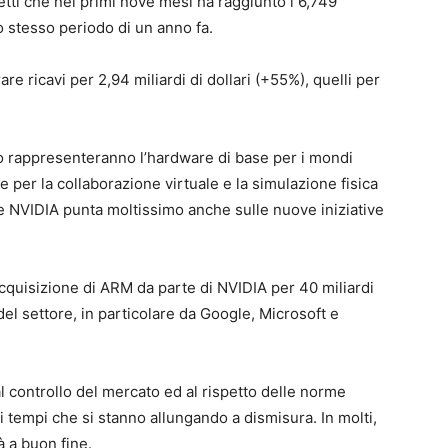
netti che nei primi nove mesi ha raggiunto i 6,749
llo stesso periodo di un anno fa.
are ricavi per 2,94 miliardi di dollari (+55%), quelli per
ato rappresenteranno l’hardware di base per i mondi
se per la collaborazione virtuale e la simulazione fisica
te NVIDIA punta moltissimo anche sulle nuove iniziative
 acquisizione di ARM da parte di NVIDIA per 40 miliardi
del settore, in particolare da Google, Microsoft e
al controllo del mercato ed al rispetto delle norme
 i tempi che si stanno allungando a dismisura. In molti,
à a buon fine.