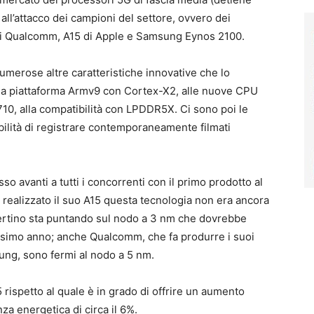
ll’attacco dei campioni del settore, ovvero dei
i Qualcomm, A15 di Apple e Samsung Eynos 2100.
merose altre caratteristiche innovative che lo
i una piattaforma Armv9 con Cortex-X2, alle nuove CPU
10, alla compatibilità con LPDDR5X. Ci sono poi le
ibilità di registrare contemporaneamente filmati
so avanti a tutti i concorrenti con il primo prodotto al
ealizzato il suo A15 questa tecnologia non era ancora
pertino sta puntando sul nodo a 3 nm che dovrebbe
ssimo anno; anche Qualcomm, che fa produrre i suoi
ng, sono fermi al nodo a 5 nm.
rispetto al quale è in grado di offrire un aumento
nza energetica di circa il 6%.