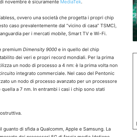
a di novembre è sicuramente
MediaTek
.
abless, ovvero una società che progetta i propri chip
uesto caso prevalentemente dal “vicino di casa” TSMC),
avanguardia per i mercati
mobile
, Smart TV e Wi-Fi.
ne premium
Dimensity 9000
e in quello del chip
abilito dei veri e propri record mondiali. Per la prima
 utilizza un nodo di processo a 4 nm: è la prima volta non
 circuito integrato commerciale. Nel caso del Pentonic
lizzato un nodo di processo avanzato per un processore
quella a 7 nm. In entrambi i casi i chip sono stati
ostruttiva.
 il guanto di sfida a Qualcomm, Apple e Samsung. La
 mercato dei processori 5G di fascia media (detiene