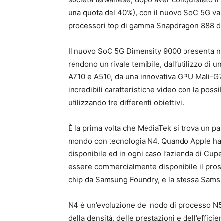
una quota del 40%), con il nuovo SoC 5G va a
processori top di gamma Snapdragon 888 d
Il nuovo SoC 5G Dimensity 9000 presenta nu
rendono un rivale temibile, dall’utilizzo d
A710 e A510, da una innovativa GPU Mali-G7
incredibili caratteristiche video con la poss
utilizzando tre differenti obiettivi.
È la prima volta che MediaTek si trova un pas
mondo con tecnologia N4. Quando Apple ha r
disponibile ed in ogni caso l’azienda di Cu
essere commercialmente disponibile il pro
chip da Samsung Foundry, e la stessa Samsu
N4 è un’evoluzione del nodo di processo N5 
della densità, delle prestazioni e dell’efficie