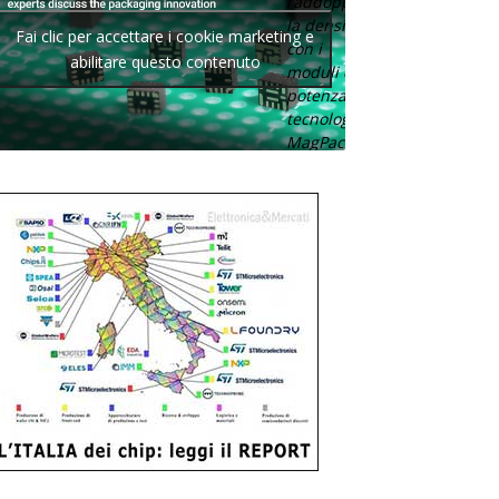
raddoppia
la densità
Fai clic per accettare i cookie marketing e
con i
abilitare questo contenuto
moduli di
potenza con
tecnologia
MagPack.