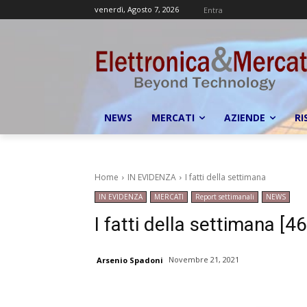
venerdì, Agosto 7, 2026
Entra
NEWS
MERCATI
AZIENDE
RI
Home
IN EVIDENZA
I fatti della settimana
IN EVIDENZA
MERCATI
Report settimanali
NEWS
I fatti della settimana [46
Novembre 21, 2021
Arsenio Spadoni