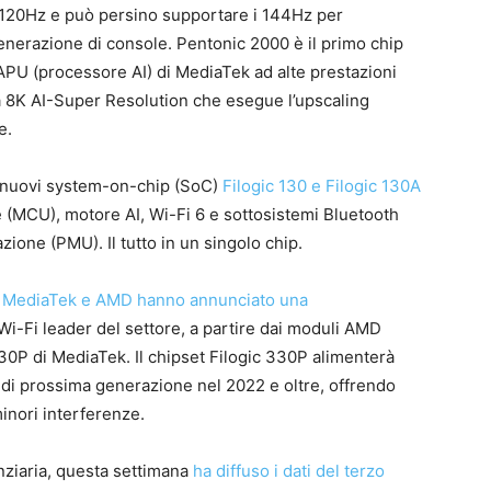
 120Hz e può persino supportare i 144Hz per
enerazione di console. Pentonic 2000 è il primo chip
PU (processore AI) di MediaTek ad alte prestazioni
ia 8K AI-Super Resolution che esegue l’upscaling
e.
i nuovi system-on-chip (SoC)
Filogic 130 e Filogic 130A
(MCU), motore AI, Wi-Fi 6 e sottosistemi Bluetooth
zione (PMU). Il tutto in un singolo chip.
,
MediaTek e AMD hanno annunciato una
i-Fi leader del settore, a partire dai moduli AMD
330P di MediaTek. Il chipset Filogic 330P alimenterà
di prossima generazione nel 2022 e oltre, offrendo
inori interferenze.
anziaria, questa settimana
ha diffuso i dati del terzo