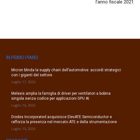
l’anno fiscale 2021
IN PRIMO PIANO
Micron blinda la supply chain dell’automotive: accordi strategici
con i giganti del settore
Luglio 17, 2026
Melexis amplia la famiglia di driver per ventilatori a bobina
singola senza codice per applicazioni GPU AI
Luglio 16, 2026
Diodes Incorporated acquisisce ElevATE Semiconductor e
rafforza la presenza nel mercato ATE e della strumentazione
Luglio 15, 2026