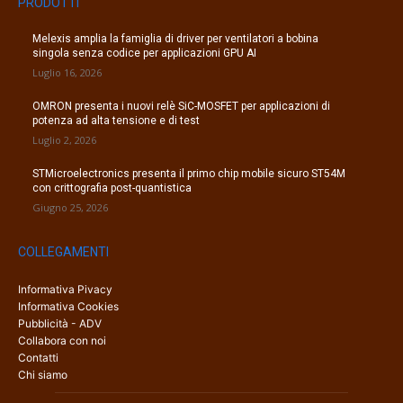
PRODOTTI
Melexis amplia la famiglia di driver per ventilatori a bobina
singola senza codice per applicazioni GPU AI
Luglio 16, 2026
OMRON presenta i nuovi relè SiC-MOSFET per applicazioni di
potenza ad alta tensione e di test
Luglio 2, 2026
STMicroelectronics presenta il primo chip mobile sicuro ST54M
con crittografia post-quantistica
Giugno 25, 2026
COLLEGAMENTI
Informativa Pivacy
Informativa Cookies
Pubblicità - ADV
Collabora con noi
Contatti
Chi siamo