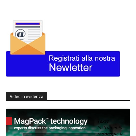
Video in evidenza
Texas
Instruments
raddoppia la