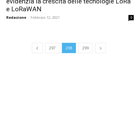
evidenzia la crescita delle tecnologie LoRa
e LoRaWAN
Redazione
-
Febbraio 12, 2021
0
297
298
299