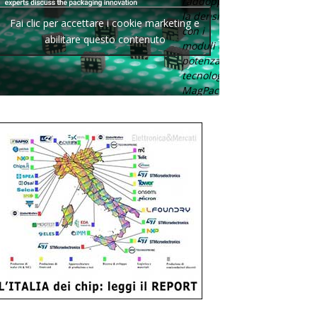
raddoppia
la densità
Fai clic per accettare i cookie marketing e
con i
abilitare questo contenuto
moduli di
potenza con
tecnologia
MagPack.