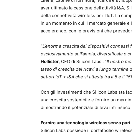
clienti, catene di fornitura, ricerca e svilup
aver ultimato la cessione dell’attività I&A, 
della connettività wireless per l’IoT. La com
in un momento in cui il mercato generale e l
accelerando, con le previsioni che prevedon
“
L’enorme crescita dei dispositivi connessi
esclusivamente sull’ampia, diversificata e c
Hollister
, CFO di Silicon Labs . “
Il nostro mo
tasso di crescita dei ricavi a lungo termin
settori IoT + I&A che si attesta tra il 5 e il 1
Con gli investimenti che Silicon Labs sta fa
una crescita sostenibile e fornire un marg
dimostrando il potenziale di leva intrinseco
Fornire una tecnologia wireless senza pari
Silicon Labs possiede il portafoglio wireles