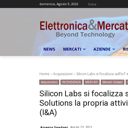
domenica, Agosto 9, 2026
Entra
NEWS
MERCATI
AZIENDE
RI
Home
Acquisizioni
Silicon Labs si focalizza sull’IoT
Acquisizioni
IN EVIDENZA
MERCATI
Mercati Globali
Silicon Labs si focalizza
Solutions la propria atti
(I&A)
Aprile 23, 2021
Arsenio Spadoni