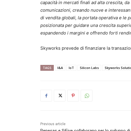
capacità in mercati finali ad alta crescita, d
comunicazioni, creando nuove e interessanti
di vendita globali, la portata operativa e le
posizionata per guidare una crescita superior
espandendo i margini e offrendo forti rendim
Skyworks prevede di finanziare la transazion
TAGS
I&A
IoT
Silicon Labs
Skyworks Soluti
Previous article
Renesas e SiFive collaborano per lo sviluppo di