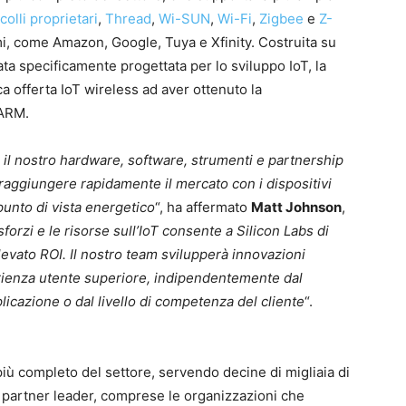
colli proprietari
,
Thread
,
Wi-SUN
,
Wi-Fi
,
Zigbee
e
Z-
mi, come Amazon, Google, Tuya e Xfinity. Costruita su
ta specificamente progettata per lo sviluppo IoT, la
ca offerta IoT wireless ad aver ottenuto la
 ARM.
 il nostro hardware, software, strumenti e partnership
 raggiungere rapidamente il mercato con i dispositivi
 punto di vista energetico
“, ha affermato
Matt Johnson
,
forzi e le risorse sull’IoT consente a Silicon Labs di
evato ROI. Il nostro team svilupperà innovazioni
rienza utente superiore, indipendentemente dal
plicazione o dal livello di competenza del cliente
“.
più completo del settore, servendo decine di migliaia di
 di partner leader, comprese le organizzazioni che