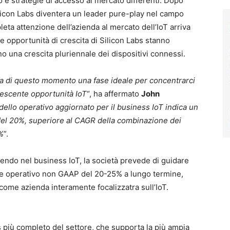
po e strategie di accesso al mercato differenti. Dopo
Silicon Labs diventera un leader pure-play nel campo
pleta attenzione dell’azienda al mercato dell’IoT arriva
e opportunità di crescita di Silicon Labs stanno
o una crescita pluriennale dei dispositivi connessi.
 fa di questo momento una fase ideale per concentrarci
rescente opportunità IoT
“, ha affermato
John
dello operativo aggiornato per il business IoT indica un
e del 20%, superiore al CAGR della combinazione dei
5%
”.
cendo nel business IoT, la società prevede di guidare
ine operativo non GAAP del 20-25% a lungo termine,
 come azienda interamente focalizzatra sull’IoT.
s più completo del settore, che supporta la più ampia