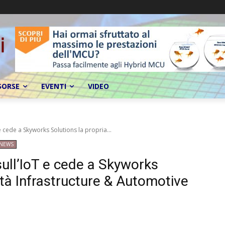
SORSE
EVENTI
VIDEO
 e cede a Skyworks Solutions la propria...
NEWS
 sull’IoT e cede a Skyworks
vità Infrastructure & Automotive