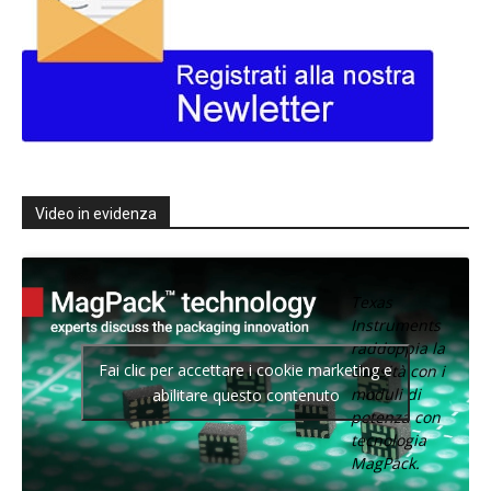
Video in evidenza
Texas
Instruments
raddoppia la
Fai clic per accettare i cookie marketing e
densità con i
moduli di
abilitare questo contenuto
potenza con
tecnologia
MagPack.